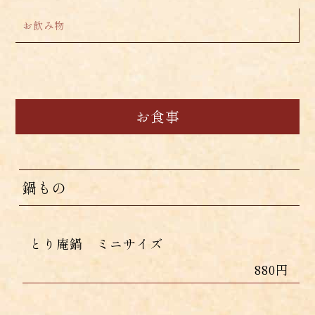
お飲み物
お食事
鍋もの
とり庵鍋 ミニサイズ
880円