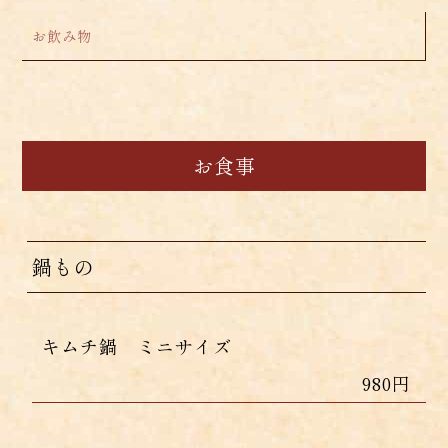
お飲み物
お食事
鍋もの
キムチ鍋 ミニサイズ
980円