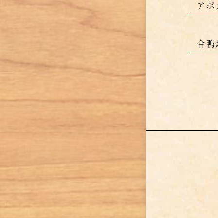
アボ
合鴨