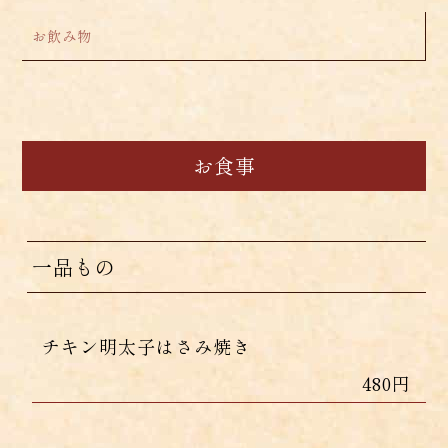
お飲み物
お食事
一品もの
チキン明太子はさみ焼き
480円