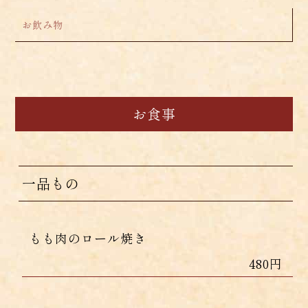
お飲み物
お食事
一品もの
もも肉のロール焼き
480円